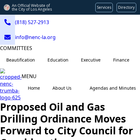
An Official Website of
Services
Directory
the City of
Los Angeles
(818) 527-2913
info@nenc-la.org
COMMITTEES
Beautification
Education
Executive
Finance
MENU
Home
About Us
Agendas and Minutes
Proposed Oil and Gas
Drilling Ordinance Moves
Forward to City Council for